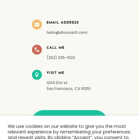
EMAIL ADDRESS

hello@divicoach.com
CALL ME

(252) 235-1522
VISIT ME

1234 Divi st.
San Francisco, CA 91351
SCHEDULE A FREE
CONSULTATION
We use cookies on our website to give you the most
relevant experience by remembering your preferences
and repeat visits. By clicking “Accept”, you consent to